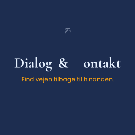
K
D
i
a
l
o
g
&
o
n
t
a
k
t
Find vejen tilbage til hinanden.